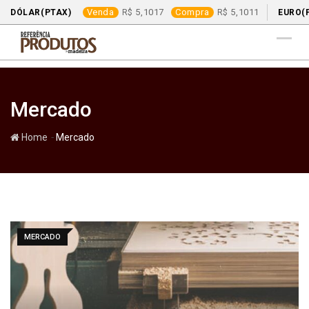
Venda
5,1017
Compra
5,1011
DÓLAR(PTAX)
EURO(
Skip
to
content
Mercado
-
Home
Mercado
MERCADO