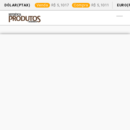
Venda
5,1017
Compra
5,1011
DÓLAR(PTAX)
EURO(