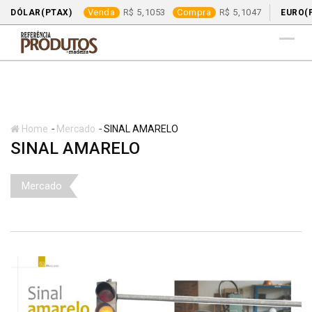
Venda
5,1053
Compra
5,1047
DÓLAR(PTAX)
EURO(
Skip
to
content
-
-
Home
Mercado
SINAL AMARELO
SINAL AMARELO
Mercado