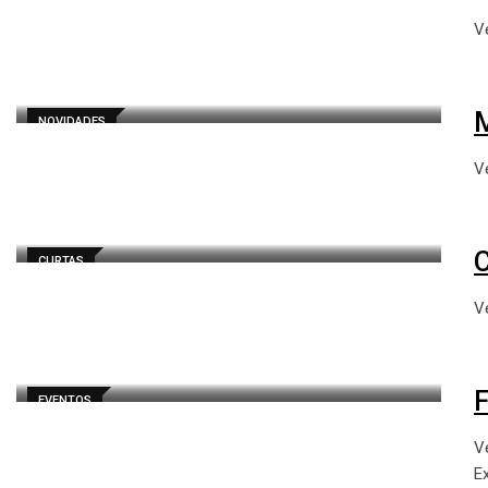
V
M
NOVIDADES
V
C
CURTAS
V
EVENTOS
V
E