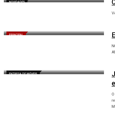
C
NOVIDADES
V
E
PRINCIPAL
N
A
J
ENTREGA DE MÓVEIS
e
O
r
M