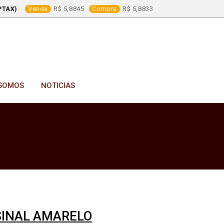
Venda
5,8845
Compra
5,8833
PTAX)
SOMOS
NOTICIAS
SINAL AMARELO