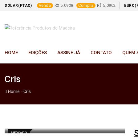
Venda
5,0908
Compra
5,0902
DÓLAR(PTAX)
EURO(
Skip
to
content
HOME
EDIÇÕES
ASSINE JÁ
CONTATO
QUEM 
Cris
-
Home
Cris
MERCADO