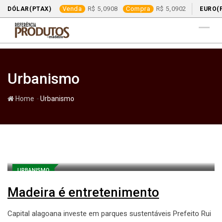
Venda
5,0908
Compra
5,0902
DÓLAR(PTAX)
EURO(
Skip
to
content
Urbanismo
-
Home
Urbanismo
URBANISMO
Madeira é entretenimento
Capital alagoana investe em parques sustentáveis Prefeito Rui