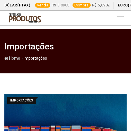
Venda
5,0908
Compra
5,0902
DÓLAR(PTAX)
EURO(
Skip
to
content
Importações
-
Home
Importações
IMPORTAÇÕES