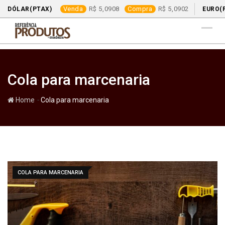
Venda
5,0908
Compra
5,0902
DÓLAR(PTAX)
EURO(
Skip
to
content
Cola para marcenaria
-
Home
Cola para marcenaria
COLA PARA MARCENARIA