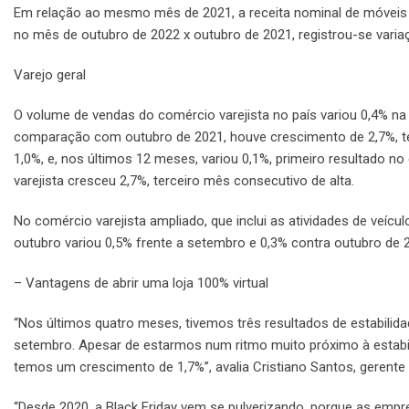
Em relação ao mesmo mês de 2021, a receita nominal de móvei
no mês de outubro de 2022 x outubro de 2021, registrou-se varia
Varejo geral
O volume de vendas do comércio varejista no país variou 0,4% 
comparação com outubro de 2021, houve crescimento de 2,7%, te
1,0%, e, nos últimos 12 meses, variou 0,1%, primeiro resultado
varejista cresceu 2,7%, terceiro mês consecutivo de alta.
No comércio varejista ampliado, que inclui as atividades de veíc
outubro variou 0,5% frente a setembro e 0,3% contra outubro de 
– Vantagens de abrir uma loja 100% virtual
“Nos últimos quatro meses, tivemos três resultados de estabilida
setembro. Apesar de estarmos num ritmo muito próximo à estabi
temos um crescimento de 1,7%”, avalia Cristiano Santos, gerente
“Desde 2020, a Black Friday vem se pulverizando, porque as e