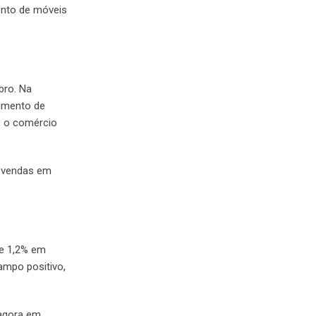
ento de móveis
bro. Na
aumento de
, o comércio
e vendas em
de 1,2% em
ampo positivo,
 agora em