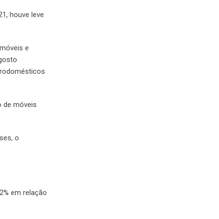
1, houve leve
 móveis e
agosto
trodomésticos
o de móveis
ses, o
2,2% em relação