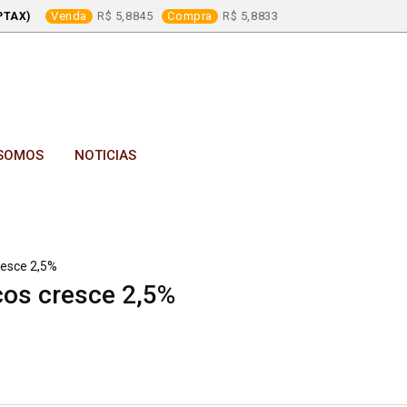
Venda
5,8845
Compra
5,8833
PTAX)
SOMOS
NOTICIAS
resce 2,5%
cos cresce 2,5%