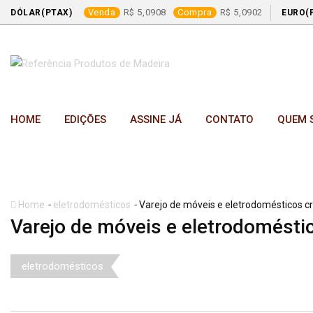
Venda
5,0908
Compra
5,0902
DÓLAR(PTAX)
EURO(
Skip
to
content
HOME
EDIÇÕES
ASSINE JÁ
CONTATO
QUEM 
-
-
Home
eletrodomésticos
Varejo de móveis e eletrodomésticos c
Varejo de móveis e eletrodomésti
eletrodomésticos