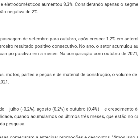
s e eletrodomésticos aumentou 8,3%. Considerando apenas o segm
ção negativa de 2%.
na passagem de setembro para outubro, após crescer 1,2% em setem
rceiro resultado positivo consecutivo. No ano, o setor acumulou 
 no campo positivo em 5 meses. Na comparação com outubro de 2021
ulos, motos, partes e peças e de material de construção, o volume d
2021.
de – julho (-0,2%), agosto (0,2%) e outubro (0,4%) – e crescimento 
lidade, quando acumulamos os últimos três meses, que estão no c
 da pesquisa.
mpresas começaram a antecipar promoções e descontos. Vimos isso