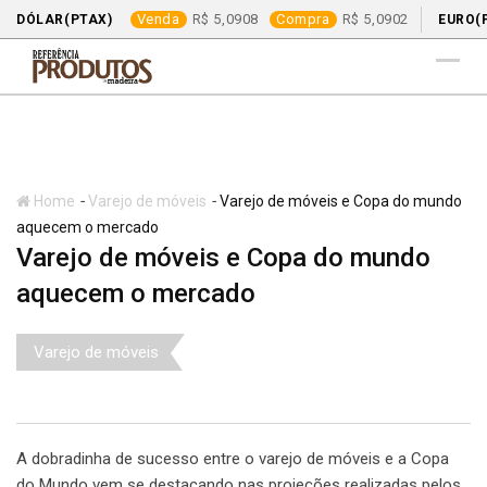
Venda
5,0908
Compra
5,0902
DÓLAR(PTAX)
EURO(
Skip
to
content
-
-
Home
Varejo de móveis
Varejo de móveis e Copa do mundo
aquecem o mercado
Varejo de móveis e Copa do mundo
aquecem o mercado
Varejo de móveis
A dobradinha de sucesso entre o varejo de móveis e a Copa
do Mundo vem se destacando nas projeções realizadas pelos