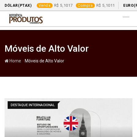
Venda
5,1017
Compra
5,1011
DÓLAR(PTAX)
EURO(
Skip
to
content
Móveis de Alto Valor
-
Home
Móveis de Alto Valor
DESTAQUE INTERNACIONAL