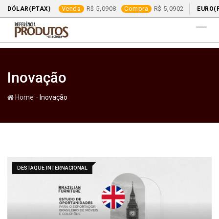
Venda
5,0908
Compra
5,0902
DÓLAR(PTAX)
EURO(
Skip
to
content
Inovação
-
Home
Inovação
DESTAQUE INTERNACIONAL