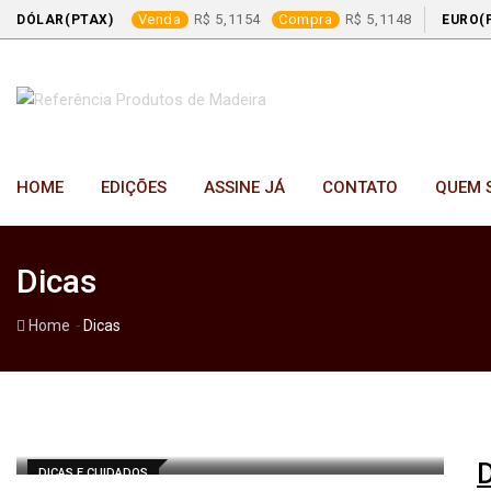
Venda
5,1154
Compra
5,1148
DÓLAR(PTAX)
EURO(
Skip
to
content
HOME
EDIÇÕES
ASSINE JÁ
CONTATO
QUEM 
Dicas
-
Home
Dicas
D
DICAS E CUIDADOS