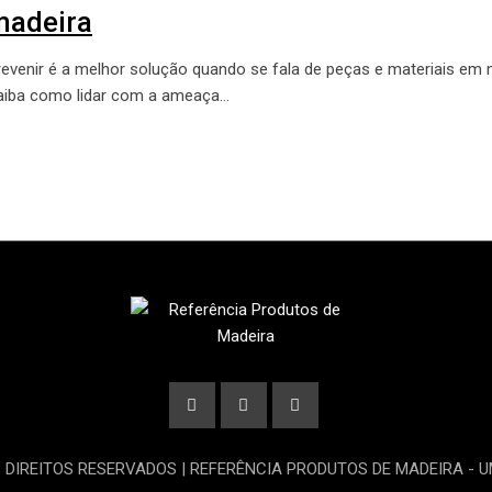
madeira
revenir é a melhor solução quando se fala de peças e materiais em 
aiba como lidar com a ameaça…
S DIREITOS RESERVADOS | REFERÊNCIA PRODUTOS DE MADEIRA - 