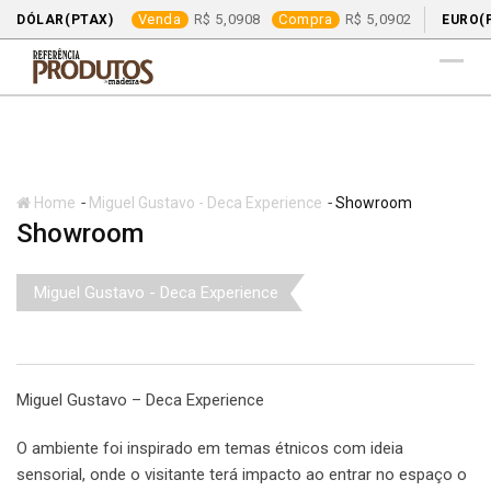
Venda
5,0908
Compra
5,0902
DÓLAR(PTAX)
EURO(
Skip
to
content
-
-
Home
Miguel Gustavo - Deca Experience
Showroom
Showroom
Miguel Gustavo - Deca Experience
Miguel Gustavo – Deca Experience
O ambiente foi inspirado em temas étnicos com ideia
sensorial, onde o visitante terá impacto ao entrar no espaço o