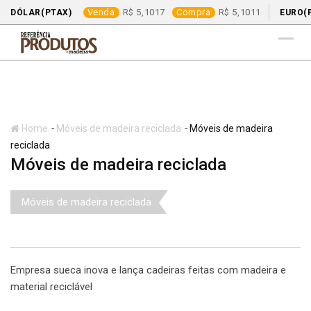
Venda
5,1017
Compra
5,1011
DÓLAR(PTAX)
EURO(
Skip
to
content
-
-
Home
Móveis de madeira reciclada
Móveis de madeira
reciclada
Móveis de madeira reciclada
Móveis de madeira reciclada
Empresa sueca inova e lança cadeiras feitas com madeira e
material reciclável