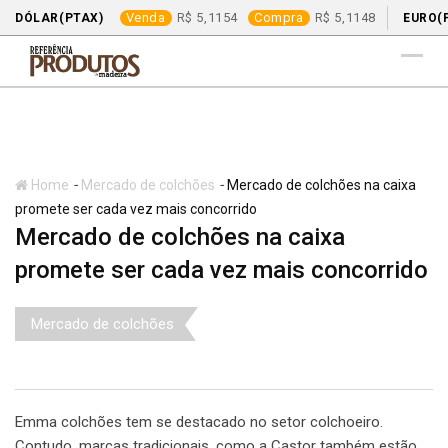
Venda
5,1154
Compra
5,1148
DÓLAR(PTAX)
EURO(
Skip
to
content
-
-
Home
Mercado de colchões
Mercado de colchões na caixa
promete ser cada vez mais concorrido
Mercado de colchões na caixa
promete ser cada vez mais concorrido
Mercado de colchões
Emma colchões tem se destacado no setor colchoeiro.
Contudo, marcas tradicionais, como a Castor também estão