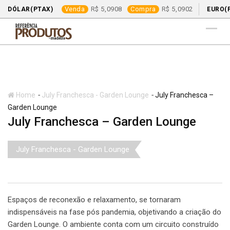
Venda
5,0908
Compra
5,0902
DÓLAR(PTAX)
EURO(
Skip
to
content
-
-
Home
July Franchesca - Garden Lounge
July Franchesca –
Garden Lounge
July Franchesca – Garden Lounge
July Franchesca - Garden Lounge
Espaços de reconexão e relaxamento, se tornaram
indispensáveis na fase pós pandemia, objetivando a criação do
Garden Lounge. O ambiente conta com um circuito construído