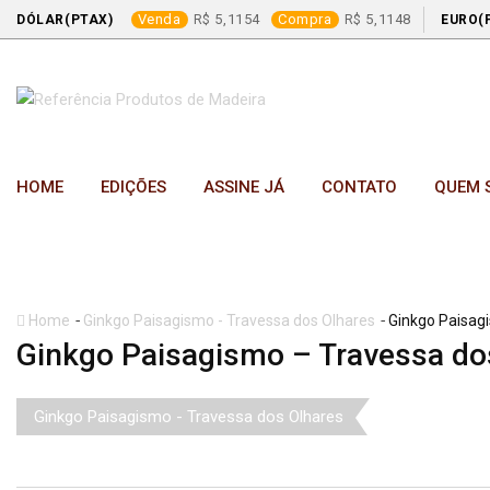
Venda
5,1154
Compra
5,1148
DÓLAR(PTAX)
EURO(
Skip
to
content
HOME
EDIÇÕES
ASSINE JÁ
CONTATO
QUEM 
-
-
Home
Ginkgo Paisagismo - Travessa dos Olhares
Ginkgo Paisag
Ginkgo Paisagismo – Travessa do
Ginkgo Paisagismo - Travessa dos Olhares