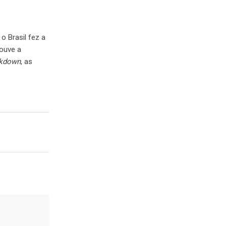
o Brasil fez a
ouve a
ckdown
, as