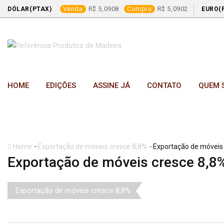
Venda
5,0908
Compra
5,0902
DÓLAR(PTAX)
EURO(
Skip
to
content
HOME
EDIÇÕES
ASSINE JÁ
CONTATO
QUEM 
-
-
Home
Exportação de móveis cresce 8,8%
Exportação de móveis
Exportação de móveis cresce 8,8
Exportação de móveis cresce 8,8%