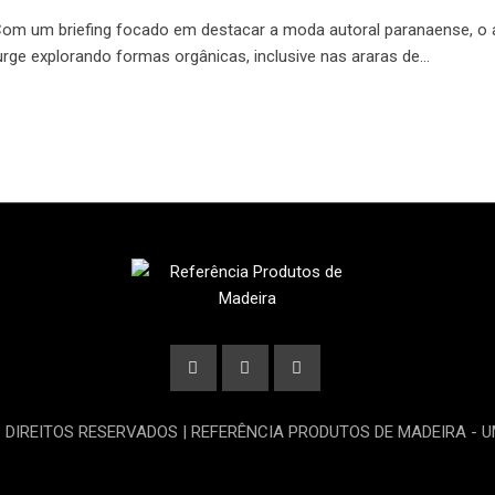
Com um briefing focado em destacar a moda autoral paranaense, o
urge explorando formas orgânicas, inclusive nas araras de…
S DIREITOS RESERVADOS | REFERÊNCIA PRODUTOS DE MADEIRA - 