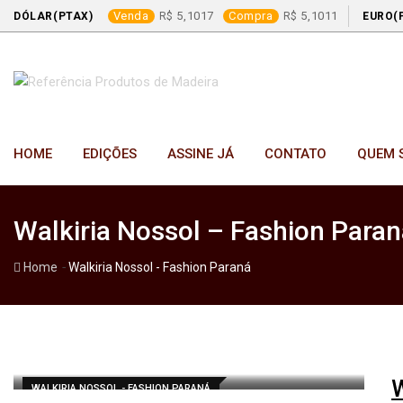
Venda
5,1017
Compra
5,1011
DÓLAR(PTAX)
EURO(
Skip
to
content
HOME
EDIÇÕES
ASSINE JÁ
CONTATO
QUEM 
Walkiria Nossol – Fashion Para
-
Home
Walkiria Nossol - Fashion Paraná
W
WALKIRIA NOSSOL - FASHION PARANÁ