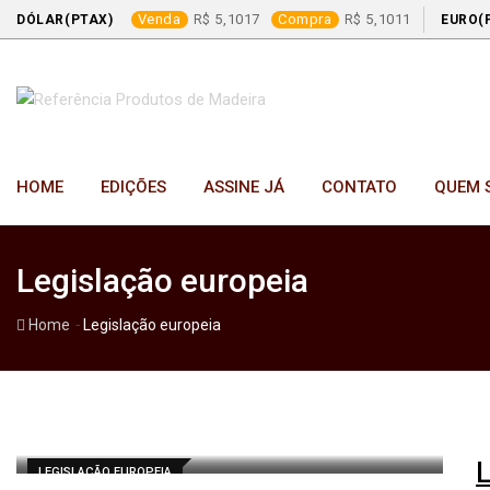
Venda
5,1017
Compra
5,1011
DÓLAR(PTAX)
EURO(
Skip
to
content
HOME
EDIÇÕES
ASSINE JÁ
CONTATO
QUEM 
Legislação europeia
-
Home
Legislação europeia
L
LEGISLAÇÃO EUROPEIA