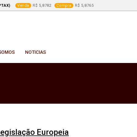
Venda
5,8782
Compra
5,8765
PTAX)
SOMOS
NOTICIAS
egislação Europeia