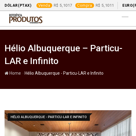
Venda
5,1017
Compra
5,1011
DÓLAR(PTAX)
EURO(
Skip
to
content
Hélio Albuquerque – Particu-
LAR e Infinito
-
Home
Hélio Albuquerque - Particu-LAR e Infinito
HÉLIO ALBUQUERQUE - PARTICU-LAR E INFINITO