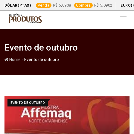
Venda
5,0908
Compra
5,0902
DÓLAR(PTAX)
EURO(
Skip
to
content
Evento de outubro
-
Home
Evento de outubro
EVENTO DE OUTUBRO