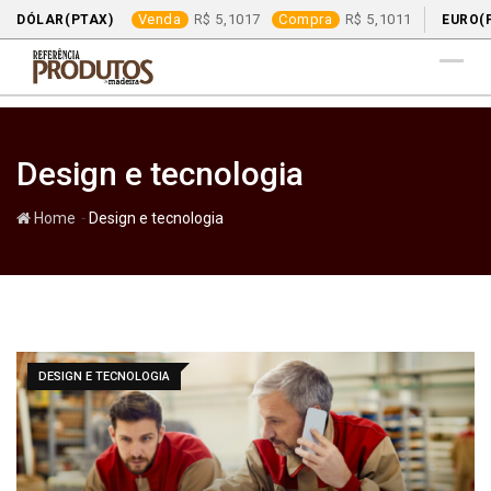
Venda
5,1017
Compra
5,1011
DÓLAR(PTAX)
EURO(
Skip
to
content
Design e tecnologia
-
Home
Design e tecnologia
DESIGN E TECNOLOGIA