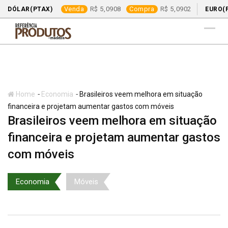
Venda
5,0908
Compra
5,0902
DÓLAR(PTAX)
EURO(
Skip
to
content
-
-
Home
Economia
Brasileiros veem melhora em situação
financeira e projetam aumentar gastos com móveis
Brasileiros veem melhora em situação
financeira e projetam aumentar gastos
com móveis
Economia
Móveis