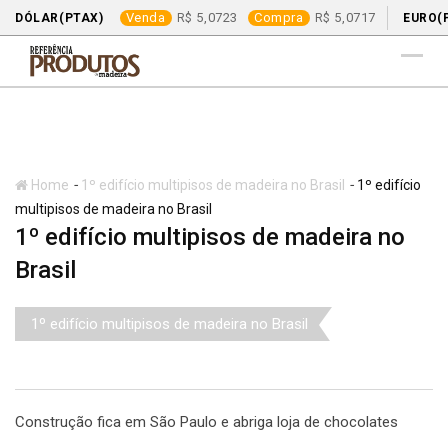
Venda
5,0723
Compra
5,0717
DÓLAR(PTAX)
EURO(
Skip
to
content
-
-
Home
1º edifício multipisos de madeira no Brasil
1º edifício
multipisos de madeira no Brasil
1º edifício multipisos de madeira no
Brasil
1º edifício multipisos de madeira no Brasil
Construção fica em São Paulo e abriga loja de chocolates