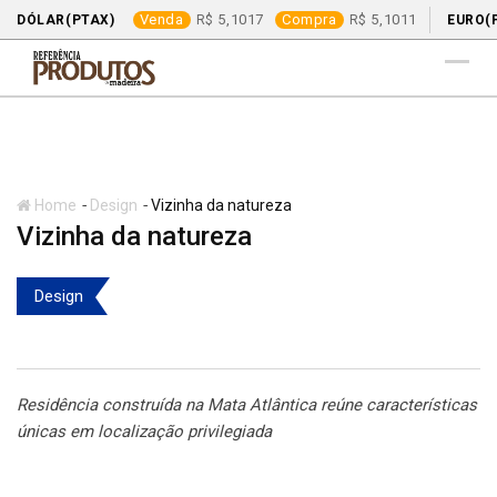
Venda
5,1017
Compra
5,1011
DÓLAR(PTAX)
EURO(
Skip
to
content
-
-
Home
Design
Vizinha da natureza
Vizinha da natureza
Design
Residência construída na Mata Atlântica reúne características
únicas em localização privilegiada