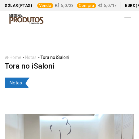
Venda
5,0723
Compra
5,0717
DÓLAR(PTAX)
EURO(
Skip
to
content
-
-
Home
Notas
Tora no iSaloni
Tora no iSaloni
Notas