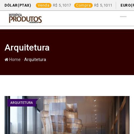
Venda
5,1017
Compra
5,1011
DÓLAR(PTAX)
EURO(
Skip
to
content
Arquitetura
-
Home
Arquitetura
ARQUITETURA