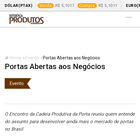
Venda
5,1017
Compra
5,1011
DÓLAR(PTAX)
EURO(
Skip
to
content
-
-
Home
Evento
Portas Abertas aos Negócios
Portas Abertas aos Negócios
Evento
O Encontro da Cadeia Produtiva da Porta reuniu quem entende
do assunto para desenvolver ainda mais o mercado de portas
no Brasil