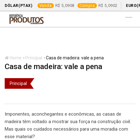
Venda
5,0908
Compra
5,0902
DÓLAR(PTAX)
EURO(
Skip
to
content
-
-
Home
Principal
Casa de madeira: vale a pena
Casa de madeira: vale a pena
Principal
Imponentes, aconchegantes e econômicas, as casas de
madeira têm voltado a mostrar sua força na construção civil.
Mas quais os cuidados necessários para uma moradia com
esse material?