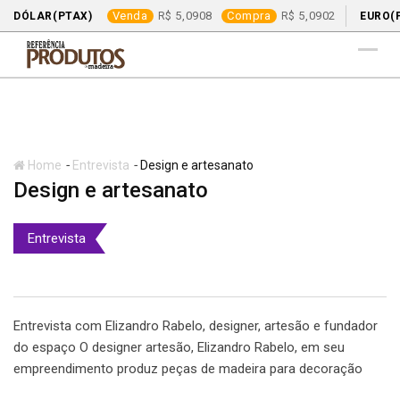
Venda
5,0908
Compra
5,0902
DÓLAR(PTAX)
EURO(
Skip
to
content
-
-
Home
Entrevista
Design e artesanato
Design e artesanato
Entrevista
Entrevista com Elizandro Rabelo, designer, artesão e fundador
do espaço O designer artesão, Elizandro Rabelo, em seu
empreendimento produz peças de madeira para decoração