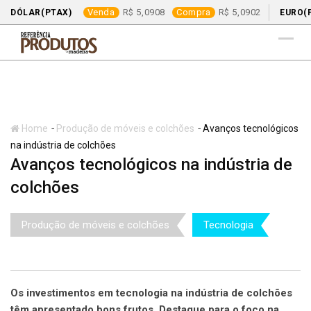
Venda
5,0908
Compra
5,0902
DÓLAR(PTAX)
EURO(
Skip
to
content
-
-
Home
Produção de móveis e colchões
Avanços tecnológicos
na indústria de colchões
Avanços tecnológicos na indústria de
colchões
Produção de móveis e colchões
Tecnologia
Os investimentos em tecnologia na indústria de colchões
têm apresentado bons frutos. Destaque para o foco na